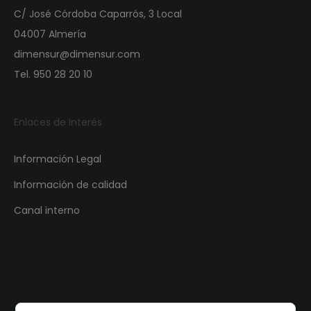
C/ José Córdoba Caparrós, 3 Local
04007 Almería
dimensur@dimensur.com
Tel. 950 28 20 10
Enlaces de Interés
Información Legal
Información de calidad
Canal interno